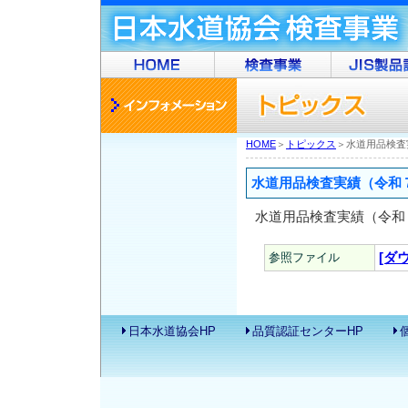
HOME
＞
トピックス
＞水道用品検査
水道用品検査実績（令和７年
水道用品検査実績（令和
参照ファイル
[ダ
日本水道協会HP
品質認証センターHP