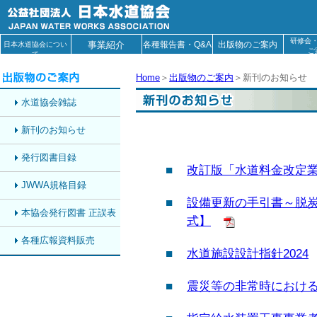
研修会
事業紹介
各種報告書・Q&A
出版物のご案内
日本水道協会につい
ご
て
Home
＞
出版物のご案内
＞新刊のお知らせ
水道協会雑誌
新刊のお知らせ
発行図書目録
■
改訂版「水道料金改定業
JWWA規格目録
■
設備更新の手引書～脱炭
本協会発行図書 正誤表
式】
各種広報資料販売
■
水道施設設計指針2024
■
震災等の非常時における